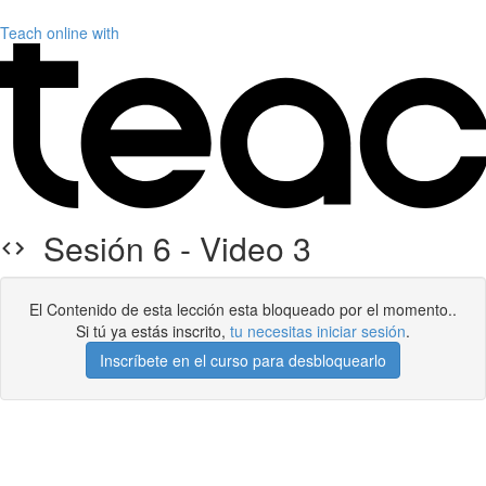
Teach online with
Sesión 6 - Video 3
El Contenido de esta lección esta bloqueado por el momento..
Si tú ya estás inscrito,
tu necesitas iniciar sesión
.
Inscríbete en el curso para desbloquearlo