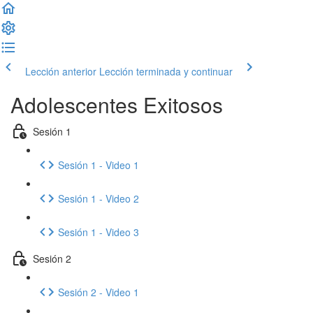
Lección anterior
Lección terminada y continuar
Adolescentes Exitosos
Sesión 1
Sesión 1 - Video 1
Sesión 1 - Video 2
Sesión 1 - Video 3
Sesión 2
Sesión 2 - Video 1