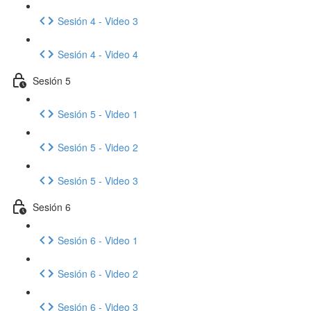
Sesión 4 - Video 3
Sesión 4 - Video 4
Sesión 5
Sesión 5 - Video 1
Sesión 5 - Video 2
Sesión 5 - Video 3
Sesión 6
Sesión 6 - Video 1
Sesión 6 - Video 2
Sesión 6 - Video 3