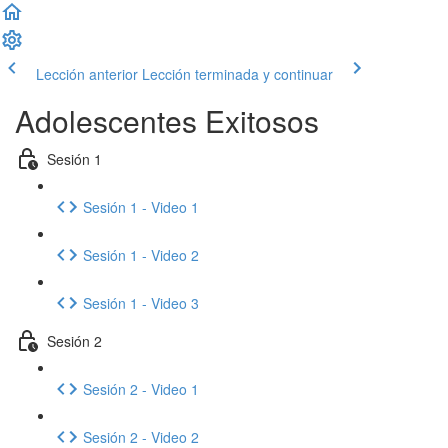
Lección anterior
Lección terminada y continuar
Adolescentes Exitosos
Sesión 1
Sesión 1 - Video 1
Sesión 1 - Video 2
Sesión 1 - Video 3
Sesión 2
Sesión 2 - Video 1
Sesión 2 - Video 2