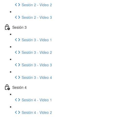
Sesión 2 - Video 2
Sesión 2 - Video 3
Sesión 3
Sesión 3 - Video 1
Sesión 3 - Video 2
Sesión 3 - Video 3
Sesión 3 - Video 4
Sesión 4
Sesión 4 - Video 1
Sesión 4 - Video 2