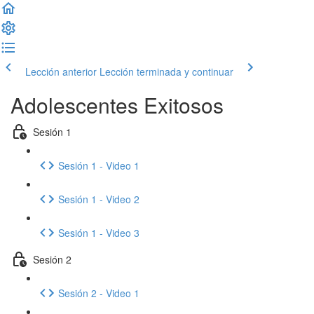
Lección anterior
Lección terminada y continuar
Adolescentes Exitosos
Sesión 1
Sesión 1 - Video 1
Sesión 1 - Video 2
Sesión 1 - Video 3
Sesión 2
Sesión 2 - Video 1